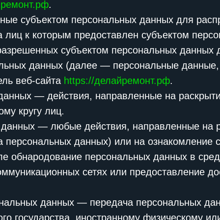
айремонт.рф
.
нные субъектом персональных данных для расп
га лиц к которым предоставлен субъектом перс
разрешенных субъектом персональных данных д
льных данных (далее — персональные данные,
ель веб-сайта
https://делайремонт.рф
.
 данных — действия, направленные на раскрыт
му кругу лиц.
х данных — любые действия, направленные на 
ча персональных данных) или на ознакомление
исле обнародование персональных данных в сре
ммуникационных сетях или предоставление до
ональных данных — передача персональных дан
ного государства, иностранному физическому и